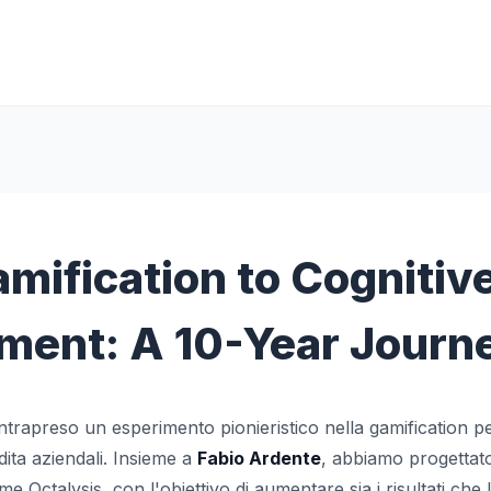
mification to Cognitiv
ment: A 10-Year Journ
trapreso un esperimento pionieristico nella gamification pe
ita aziendali. Insieme a
Fabio Ardente
, abbiamo progettat
me Octalysis, con l'obiettivo di aumentare sia i risultati che