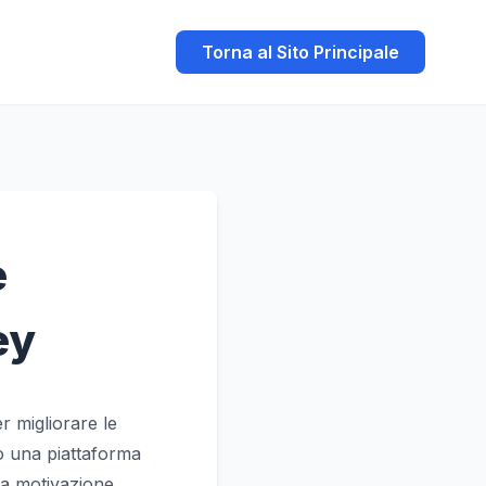
Torna al Sito Principale
e
ey
r migliorare le
o una piattaforma
 la motivazione.